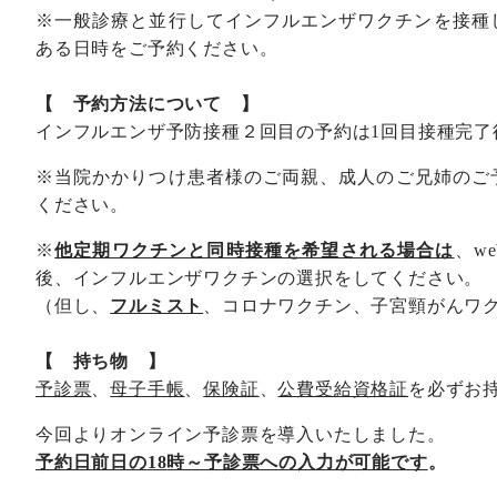
※一般診療と並行してインフルエンザワクチンを接種
ある日時をご予約ください。
【 予約方法について 】
インフルエンザ予防接種２回目の予約は
1
回目接種完了
※当院かかりつけ患者様のご両親、成人のご兄姉のご
ください。
※
他定期ワクチンと同時接種を希望される場合は
、
we
後、インフルエンザワクチンの選択をしてください。
（但し、
フルミスト
、コロナワクチン、子宮頸がんワ
【 持ち物 】
予診票
、
母子手帳
、
保険証
、
公費受給資格証
を必ずお
今回よりオンライン予診票を導入いたしました。
予約日前日の
18
時～予診票への入力が可能です
。