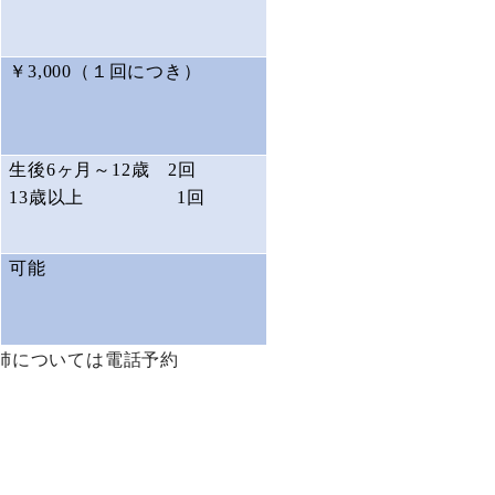
￥
3,000
（１回につき）
生後
6
ヶ月～
12
歳
2
回
13
歳以上
1
回
可能
姉については電話予約