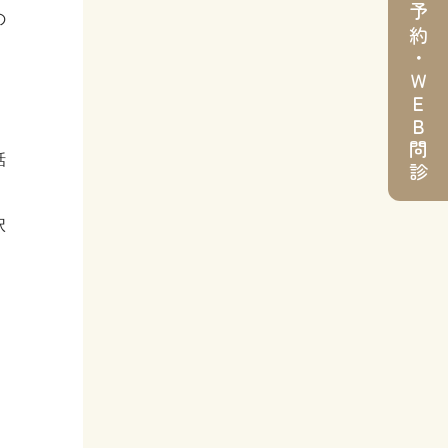
ＷＥＢ予約・ＷＥＢ問診
の
話
択