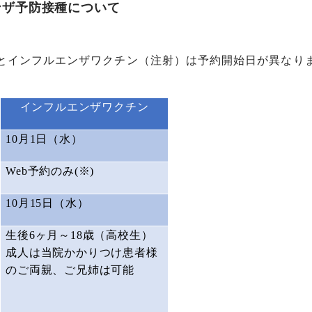
ンザ予防接種について
とインフルエンザワクチン（注射）は予約開始日が異なり
インフルエンザワクチン
10
月
1
日（水）
Web
予約のみ
(
※
)
10
月
15
日（水）
生後
6
ヶ月～
18
歳（高校生）
成人は当院かかりつけ患者様
のご両親、ご兄姉は可能