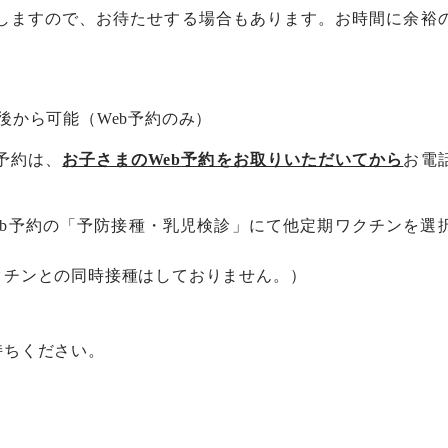
しますので、お待たせする場合もあります。お時間に余裕
後から可能（
Web
予約のみ）
予約は、
お子さまの
Web
予約をお取りいただいてから
お電
b
予約の「予防接種・乳児検診」にて他定期ワクチンを選
クチンとの同時接種はしておりません。）
持ちください。