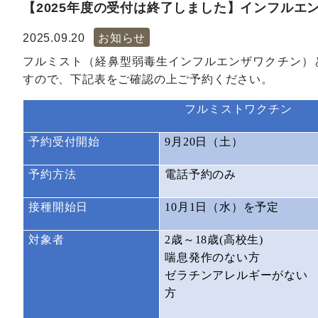
【2025年度の受付は終了しました】インフルエ
2025.09.20
お知らせ
フルミスト（経鼻型弱毒生インフルエンザワクチン）
すので、下記表をご確認の上ご予約ください。
フルミストワクチン
予約受付開始
9
月
20
日（土）
予約方法
電話予約のみ
接種開始日
10
月
1
日（水）を予定
対象者
2
歳～
18
歳
(
高校生
)
喘息発作のない方
ゼラチンアレルギーがない
方